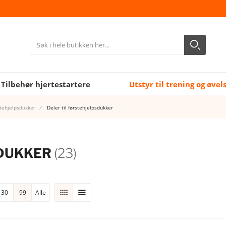
Søk
Søk
Close search
Tilbehør hjertestartere
Utstyr til trening og øvel
stehjelpsdukker
Deler til førstehjelpsdukker
SDUKKER
(23)
30
99
Alle
RUTENETT
LISTE