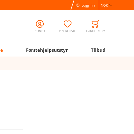
Logg inn
NOK
Valuta
KONTO
ØNSKELISTE
HANDLEKURV
se
Førstehjelpsutstyr
Tilbud