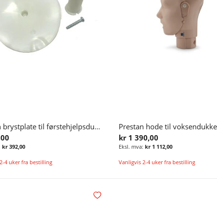
Prestan brystplate til førstehjelpsdukke voksen (reservedel)
,00
kr 1 390,00
kr 392,00
kr 1 112,00
2-4 uker fra bestilling
Vanligvis 2-4 uker fra bestilling
Legg i handlekurv
Legg i ønskelisten