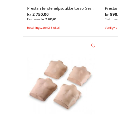
Prestan førstehelpsdukke torso (reservedel) til førstehjelpsdukke
kr 2 750,00
kr 890
kr 2 200,00
bestillingsvare (2-3 uker)
Vanligvis 
Legg i handlekurv
Legg i ønskelisten