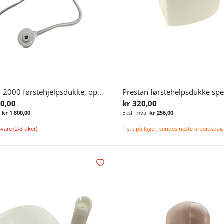
Prestan 2000 førstehjelpsdukke, oppgraderingskitt, 1 stk.
50,00
kr 320,00
kr 1 800,00
kr 256,00
svare (2-3 uker)
1 stk på lager, sendes neste arbeidsdag
Legg i handlekurv
Legg i ønskelisten