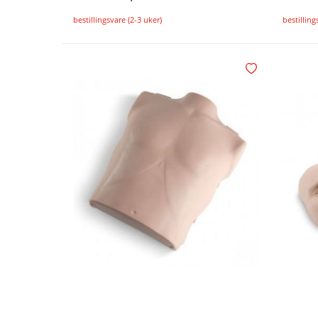
bestillingsvare (2-3 uker)
bestilling
Legg i handlekurv
Legg i ønskelisten