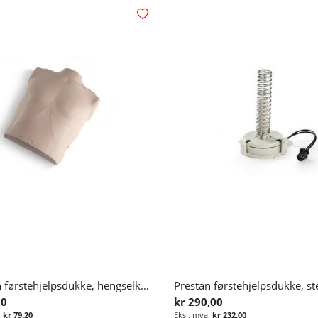
Legg i ønskelisten
Prestan førstehjelpsdukke, hengselkrok til torso (reservedel)
00
kr 290,00
kr 79,20
kr 232,00