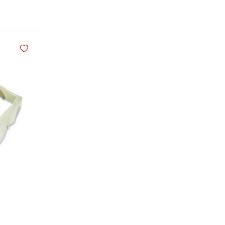
Legg i handlekurv
Legg i ønskelisten