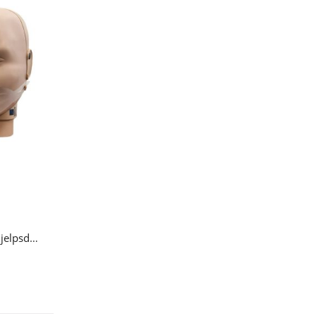
Prestan PRO+ hode til førstehjelpsdukke, voksen
Legg i handlekurv