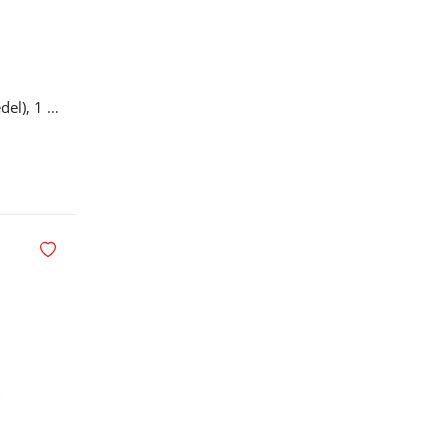
Prestan HLR-monitor (reservedel), 1 stk.
Legg i handlekurv
Legg i ønskelisten