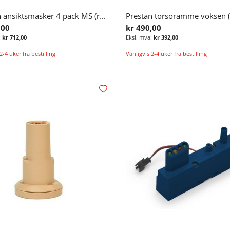
Prestan ansiktsmasker 4 pack MS (reservedel) til førstehjelpsdukke
,00
kr 490,00
kr 712,00
kr 392,00
2-4 uker fra bestilling
Vanligvis 2-4 uker fra bestilling
Legg i handlekurv
Legg i ønskelisten