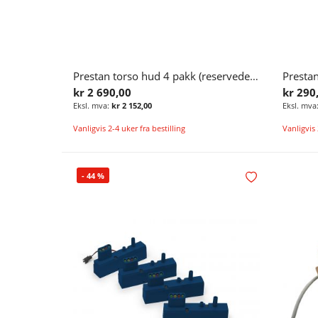
Prestan torso hud 4 pakk (reservedel) til førstehjelpsdukke
kr 2 690,00
kr 290
kr 2 152,00
Vanligvis 2-4 uker fra bestilling
Vanligvis 
Legg i handlekurv
-
44
%
Legg i ønskelisten