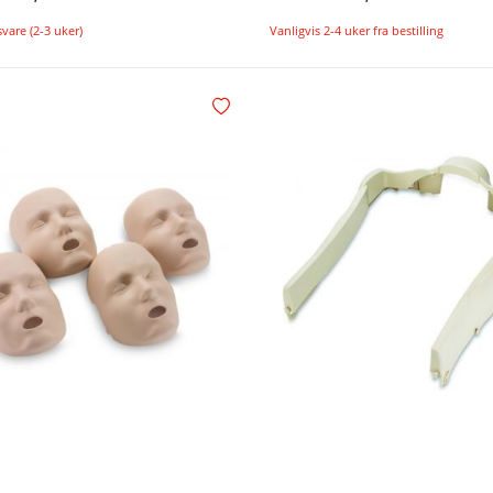
svare (2-3 uker)
Vanligvis 2-4 uker fra bestilling
Legg i handlekurv
Legg i ønskelisten