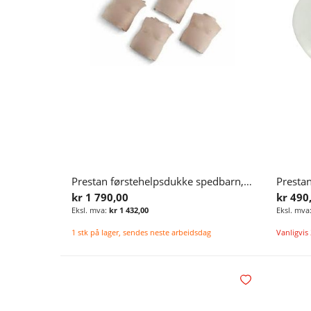
Prestan førstehelpsdukke spedbarn, brysthud, 4 stk. (reservedel)
kr 1 790,00
kr 490
kr 1 432,00
1 stk på lager, sendes neste arbeidsdag
Vanligvis 
Legg i handlekurv
Legg i ønskelisten