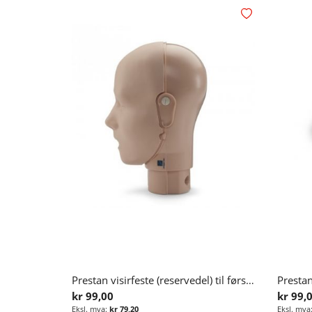
Legg i ønskelisten
Prestan visirfeste (reservedel) til førstehjelpsdukke
kr 99,00
kr 99,
kr 79,20