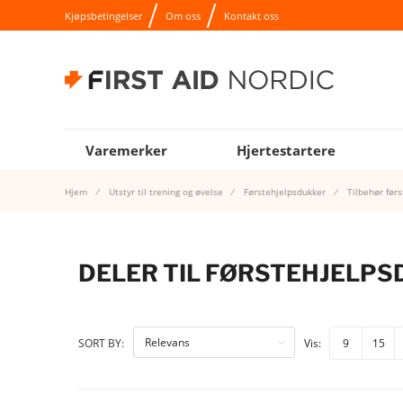
Kjøpsbetingelser
Om oss
Kontakt oss
Varemerker
Hjertestartere
Hjem
Utstyr til trening og øvelse
Førstehjelpsdukker
Tilbehør før
DELER TIL FØRSTEHJELP
9
15
SORT BY:
Vis: