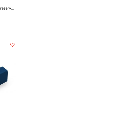
Prestan torsoramme voksen (reservedel) til førstehjelpsdukke
Legg i handlekurv
Legg i ønskelisten