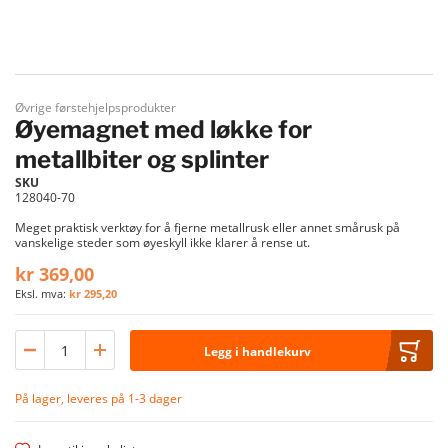
Gå til begynnelsen av bildegalleri
Øvrige førstehjelpsprodukter
Øyemagnet med løkke for
metallbiter og splinter
SKU
128040-70
Meget praktisk verktøy for å fjerne metallrusk eller annet smårusk på
vanskelige steder som øyeskyll ikke klarer å rense ut.
kr 369,00
kr 295,20
Legg i handlekurv
På lager, leveres på 1-3 dager