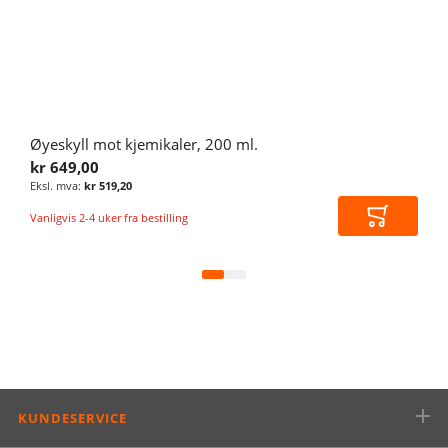
Øyeskyll mot kjemikaler, 200 ml.
kr 649,00
kr 519,20
Vanligvis 2-4 uker fra bestilling
Legg i ha
KUNDESERVICE